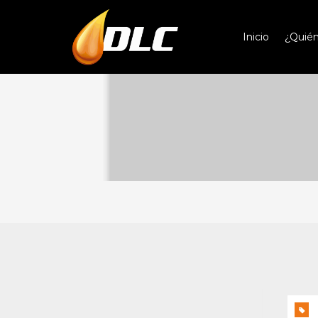
Inicio
¿Quié