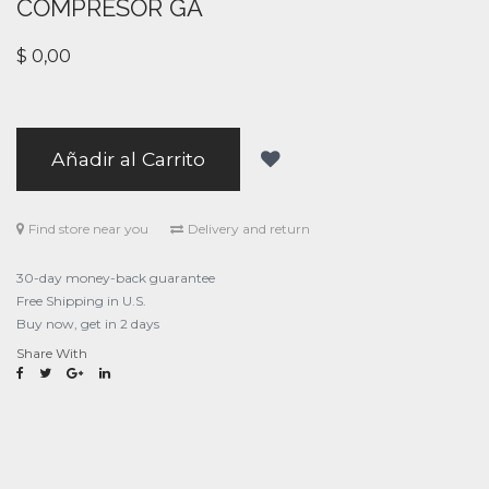
COMPRESOR GA
$
0,00
Añadir al Carrito
Find store near you
Delivery and return
30-day money-back guarantee
Free Shipping in U.S.
Buy now, get in 2 days
Share With