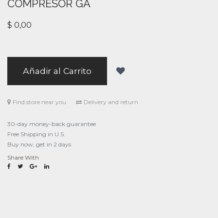
COMPRESOR GA
$
0,00
Añadir al Carrito
Find store near you
Delivery and return
30-day money-back guarantee
Free Shipping in U.S.
Buy now, get in 2 days
Share With