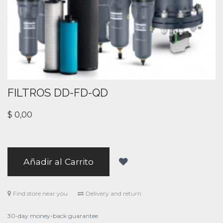
FILTROS DD-FD-QD
$
0,00
Añadir al Carrito
Find store near you
Delivery and return
30-day money-back guarantee