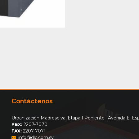
Contáctenos
Urbanización Madreselva, Etapa I Poniente. Avenida El Espi
PBX:
2207-7070
FAX:
2207-7071
info@dlc.com.sv