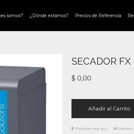
nes somos?
¿Dónde estamos?
Precios de Referencia
Re
SECADOR FX
$
0,00
Añadir al Carrito
Find store near you
Delivery