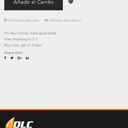
Añadir al Carrito
Find store near you
Delivery and return
30-day money-back guarantee
Free Shipping in U.S.
Buy now, get in 2 days
Share With