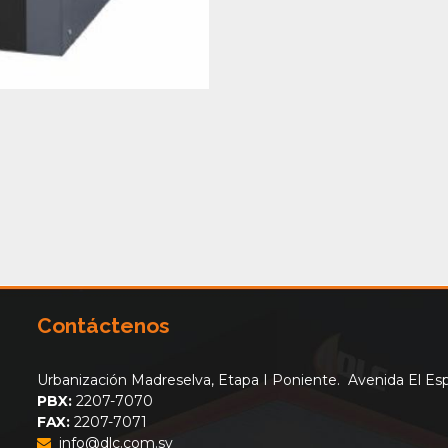
Contáctenos
Urbanización Madreselva, Etapa I Poniente. Avenida El Espi
PBX:
2207-7070
FAX:
2207-7071
info@dlc.com.sv