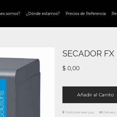
nes somos?
¿Dónde estamos?
Precios de Referencia
Re
SECADOR FX
$
0,00
Añadir al Carrito
Find store near you
Delivery