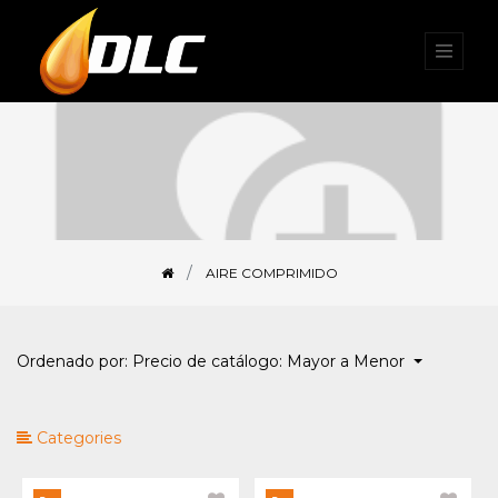
Categorías
Todos los productos
Aire Comprimido
Compresores
AIRE COMPRIMIDO
Filtros
Secadores
Ordenado por: Precio de catálogo: Mayor a Menor
Categories