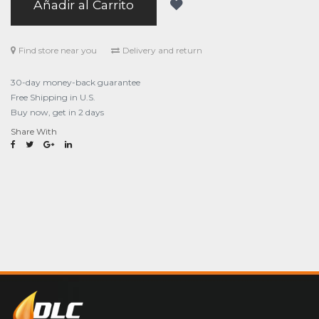
Añadir al Carrito
Find store near you
Delivery and return
30-day money-back guarantee
Free Shipping in U.S.
Buy now, get in 2 days
Share With